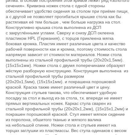
ритма. В основе построения этой кривой лежит ряд «золотого
сечения». Кривизна ножек стола с одной стороны
обеспечивает удобство сидения за столом при приёме пищи,
а с другой не позволяет прогибаться крышке стола как бы
растягивая её тем больше , чем больше нагрузка на стол.
Конструктивно крышка стола выполнена из ДСП
с закруглёнными углами. Сверху и снизу ДСП оклеена
пластиком HPL (Германия), с торцов приклеена мягка
боковая кромка. Пластик имеет различные цвета и качество
рабочей поверхности как и кромка, поэтому стоимость стола
напрямую зависит от стоимости материалов. Ножки стола
выполнены из стальной профильной трубы (20х20х1,5мм).
(15х15х1мм). Ножки стола с двумя поперечинами образуют
жёсткую разборную конструкцию. Конструкция выполнена из
стальной профильной трубы размером
(20х20х1,5мм), (15х15х1мм). и покрашена порошковой
краской. Краска также имеет различный цвет и цену.
Конструкция стульев такова, что обеспечивает удобную
посадку за стол и выход из-за стола, т.к. впереди не имеет
прямых вертикальных ножек. Каркас стула сварен из
стальной профильной трубы (20х20х1,2мм), (15х15х1,2мм) и
покрашен порошковой краской. Стул имеет мягкое сидение
из поролона, обшитого тканью и мягкого валика
на небольшой спинке. Ножки стола и стульев имеют на
торцах заглушки из пластмассы. Вес стула одинаков с весом