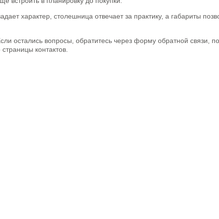
е встроить в планировку до покупки.
адает характер, столешница отвечает за практику, а габариты поз
ли остались вопросы, обратитесь через форму обратной связи, по
о страницы контактов.