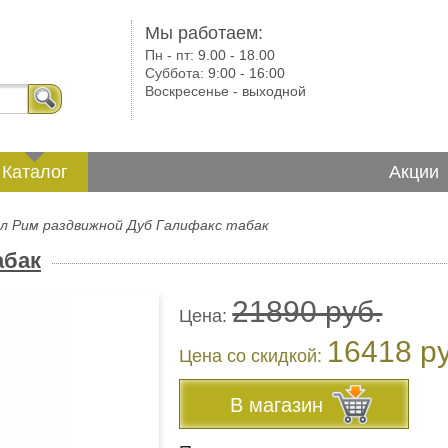
Мы работаем:
Пн - пт:
9.00 - 18.00
Суббота:
9:00 - 16:00
Воскресенье -
выходной
Каталог
Акции
л Рим раздвижной Дуб Галифакс табак
абак
21890 руб.
Цена:
16418 р
Цена co скидкой:
В магазин