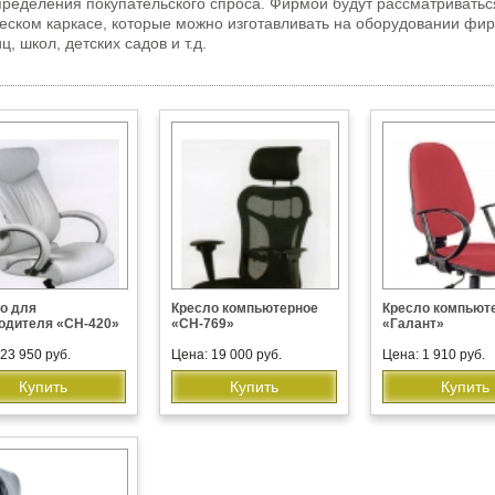
пределения покупательского спроса. Фирмой будут рассматриват
ческом каркасе, которые можно изготавливать на оборудовании ф
 школ, детских садов и т.д.
о для
Кресло компьютерное
Кресло компьют
одителя «CH-420»
«CH-769»
«Галант»
23 950 руб.
Цена: 19 000 руб.
Цена: 1 910 руб.
Купить
Купить
Купить