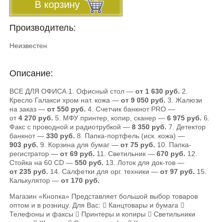
В корзину
Производитель:
Неизвестен
Описание:
ВСЕ ДЛЯ ОФИСА 1. Офисный стол —
от 1 630 руб.
2.
Кресло Галакси хром нат. кожа —
от 9 050 руб.
3. Жалюзи
на заказ —
от 550 руб.
4. Счетчик банкнот PRO —
от
4 270 руб.
5. МФУ принтер, копир, сканер —
6 975 руб.
6.
Факс с проводной и радиотрубкой —
8 350 руб.
7. Детектор
банкнот —
330 руб.
8. Папка-портфель (иск. кожа) —
903 руб.
9. Корзина для бумаг —
от 75 руб.
10. Папка-
регистратор —
от 69 руб.
11. Светильник —
670 руб.
12.
Стойка на 60 CD —
550 руб.
13. Лоток для док­-тов —
от 235 руб.
14. Салфетки для орг. техники —
от 97 руб.
15.
Калькулятор —
от 170 руб.
Магазин «Кнопка» Представляет большой выбор товаров
оптом и в розницу. Для Вас:  Канцтовары и бумага 
Телефоны и факсы  Принтеры и копиры  Светильники